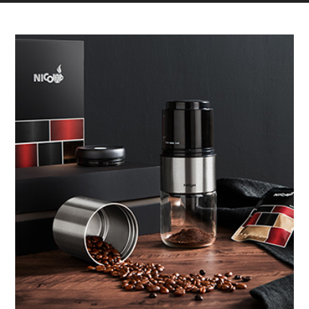
“NICOH”故事STORY