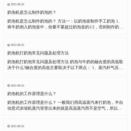
有打好，而采用这种手段去弥补。长此以往，就产生了依赖，这
2021-09-25
里我一定说一下
奶泡机是怎么制作奶泡的？
奶泡机是怎么制作奶泡的？ 方法一：以奶泡壶制作手工奶泡 1、
将牛奶倒入奶泡壶中，份量不要超过奶泡壶的1/2，否则制作奶泡
的时候牛奶会因为膨胀而溢出来。 2、将牛奶加热到60度左右，
但是不可以超过70度，否则牛奶中的蛋白质结构会被破坏。注意!
盖子与滤网不可以直接加热。(如制作冰奶泡则将牛奶冷却至5度
2021-09-25
奶泡机打奶泡常见问题及处理方法
奶泡机打奶泡常见问题及处理方法 奶泡与牛奶的融合度的高低取
决于什么?融合度的高低主要取决于以下两点： 1、蒸汽杆气压的
大小。(蒸汽杆气压的大小会使得奶泡在打发过程中形成不同程度
的翻滚，气压越大，融合度越高。) 2、奶泡的细腻程度。(打发
出的奶泡越细腻，则单个奶泡中所含空气越少，密度高，浮力小;
2021-09-25
打发
奶泡机的工作原理是什么？
奶泡机的工作原理是什么？ 一般我们用高温蒸汽来打奶泡，半自
动意式浓缩机蒸汽管里出来的就是高温蒸汽而不是空气，所以奶
泡里的空气来自于外界的空气。我们用一定的技巧将外界的空气
打入牛奶，并通过高温蒸汽将其打成很小的气泡从而可以减少浮
力。牛奶里的蛋白质会黏附在气泡表面，促使其更好的悬浮在牛
2021-09-25