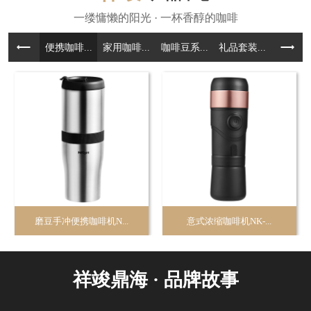
便携咖啡...
家用咖啡...
咖啡豆系...
礼品套装...
咖啡周边.
磨豆手冲便携咖啡机N...
意式浓缩咖啡机NK-...
祥竣鼎海 · 品牌故事