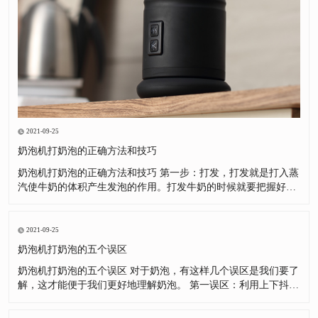
2021-09-25
奶泡机打奶泡的正确方法和技巧
奶泡机打奶泡的正确方法和技巧 第一步：打发，打发就是打入蒸
汽使牛奶的体积产生发泡的作用。打发牛奶的时候就要把握好蒸
汽棒的位置，这样能事半功倍。第二步：打绵，打绵就是将发泡
后牛奶，利用漩涡的方式绻入空气，并使较大的奶泡破裂，分解
成细小的泡沫，并让牛奶分子之间产生黏结的作用，使奶泡组织
2021-09-25
变得更加绵密。
奶泡机打奶泡的五个误区
奶泡机打奶泡的五个误区 对于奶泡，有这样几个误区是我们要了
解，这才能便于我们更好地理解奶泡。 第一误区：利用上下抖拉
花缸，把表面粗泡沫去掉。这是很好的方法，但很多朋友对这种
方法产生了很强的依赖，自己奶泡没有打好，不去总结为什么没