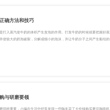
正确方法和技巧
是打入蒸汽使牛奶的体积产生发泡的作用。打发牛奶的时候就要把握好蒸
并使较大的奶泡破裂，分解成细小的泡沫，并让牛奶分子之间产生黏结的作
购与研磨要领
磨同样重要，小编在生活中经常发现一些咖友花了大价钱购买磨豆咖啡机