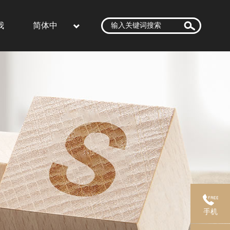
我
简体中
文
手机