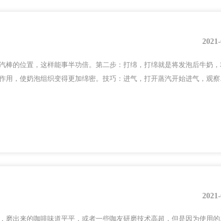
2021-
汽棒的位置，这样能事半功倍。第二步：打绵，打绵就是将发泡后牛奶，
用，使奶泡组织变得更加绵密。技巧：进气，打开蒸汽开始进气，观察..
2021-
，磨出来的咖啡味道平平，或者一些咖友研磨技术高超，但是因为使用的