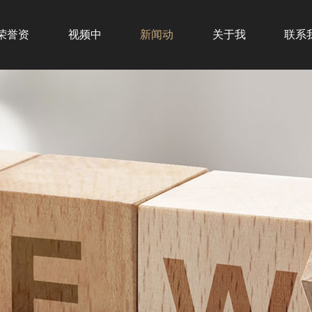
荣誉资
视频中
新闻动
关于我
联系
质
心
态
们
们