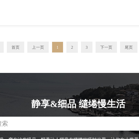
首页
上一页
1
2
3
下一页
尾页
静享&细品 缱绻慢生活