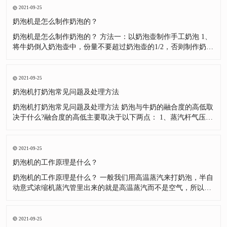
有打好，而采用这种手段去弥补。长此以往，就产生了依赖，这
2021-09-25
里我一定说一下
奶泡机是怎么制作奶泡的？
奶泡机是怎么制作奶泡的？ 方法一：以奶泡壶制作手工奶泡 1、
将牛奶倒入奶泡壶中，份量不要超过奶泡壶的1/2，否则制作奶泡
的时候牛奶会因为膨胀而溢出来。 2、将牛奶加热到60度左右，
但是不可以超过70度，否则牛奶中的蛋白质结构会被破坏。注意!
盖子与滤网不可以直接加热。(如制作冰奶泡则将牛奶冷却至5度
2021-09-25
奶泡机打奶泡常见问题及处理方法
奶泡机打奶泡常见问题及处理方法 奶泡与牛奶的融合度的高低取
决于什么?融合度的高低主要取决于以下两点： 1、蒸汽杆气压的
大小。(蒸汽杆气压的大小会使得奶泡在打发过程中形成不同程度
的翻滚，气压越大，融合度越高。) 2、奶泡的细腻程度。(打发
出的奶泡越细腻，则单个奶泡中所含空气越少，密度高，浮力小;
2021-09-25
打发
奶泡机的工作原理是什么？
奶泡机的工作原理是什么？ 一般我们用高温蒸汽来打奶泡，半自
动意式浓缩机蒸汽管里出来的就是高温蒸汽而不是空气，所以奶
泡里的空气来自于外界的空气。我们用一定的技巧将外界的空气
打入牛奶，并通过高温蒸汽将其打成很小的气泡从而可以减少浮
力。牛奶里的蛋白质会黏附在气泡表面，促使其更好的悬浮在牛
2021-09-25