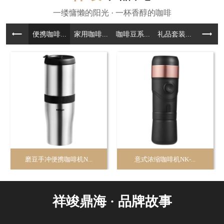
便携咖啡...
家用咖啡...
咖啡豆系...
礼品套装...
咖啡周边.
磨豆手冲便携咖啡机N...
意式浓缩咖啡机NK-...
祥竣鼎海 · 品牌故事