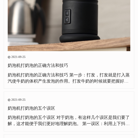
2021-09-25
奶泡机打奶泡的正确方法和技巧
奶泡机打奶泡的正确方法和技巧 第一步：打发，打发就是打入蒸
汽使牛奶的体积产生发泡的作用。打发牛奶的时候就要把握好蒸
汽棒的位置，这样能事半功倍。第二步：打绵，打绵就是将发泡
后牛奶，利用漩涡的方式绻入空气，并使较大的奶泡破裂，分解
成细小的泡沫，并让牛奶分子之间产生黏结的作用，使奶泡组织
2021-09-25
变得更加绵密。
奶泡机打奶泡的五个误区
奶泡机打奶泡的五个误区 对于奶泡，有这样几个误区是我们要了
解，这才能便于我们更好地理解奶泡。 第一误区：利用上下抖拉
花缸，把表面粗泡沫去掉。这是很好的方法，但很多朋友对这种
方法产生了很强的依赖，自己奶泡没有打好，不去总结为什么没