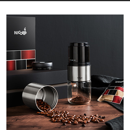
“NICOH”故事STORY