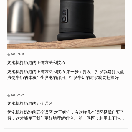
2021-09-25
奶泡机打奶泡的正确方法和技巧
奶泡机打奶泡的正确方法和技巧 第一步：打发，打发就是打入蒸
汽使牛奶的体积产生发泡的作用。打发牛奶的时候就要把握好蒸
汽棒的位置，这样能事半功倍。第二步：打绵，打绵就是将发泡
后牛奶，利用漩涡的方式绻入空气，并使较大的奶泡破裂，分解
成细小的泡沫，并让牛奶分子之间产生黏结的作用，使奶泡组织
2021-09-25
变得更加绵密。
奶泡机打奶泡的五个误区
奶泡机打奶泡的五个误区 对于奶泡，有这样几个误区是我们要了
解，这才能便于我们更好地理解奶泡。 第一误区：利用上下抖拉
花缸，把表面粗泡沫去掉。这是很好的方法，但很多朋友对这种
方法产生了很强的依赖，自己奶泡没有打好，不去总结为什么没