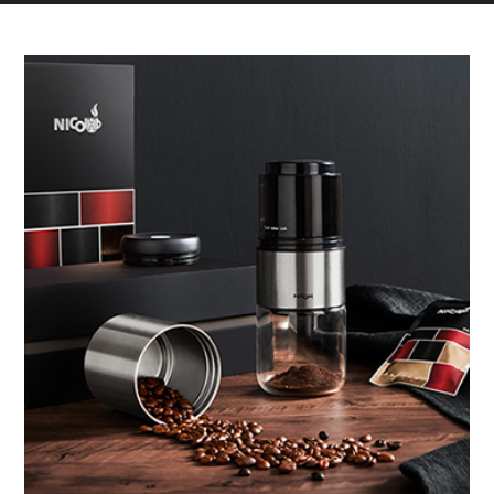
“NICOH”故事STORY