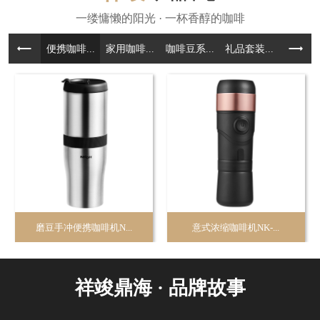
便携咖啡...
家用咖啡...
咖啡豆系...
礼品套装...
咖啡周边.
磨豆手冲便携咖啡机N...
意式浓缩咖啡机NK-...
祥竣鼎海 · 品牌故事