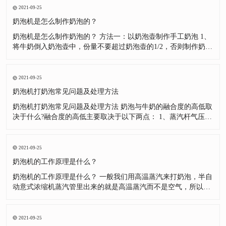
有打好，而采用这种手段去弥补。长此以往，就产生了依赖，这
2021-09-25
里我一定说一下
奶泡机是怎么制作奶泡的？
奶泡机是怎么制作奶泡的？ 方法一：以奶泡壶制作手工奶泡 1、
将牛奶倒入奶泡壶中，份量不要超过奶泡壶的1/2，否则制作奶泡
的时候牛奶会因为膨胀而溢出来。 2、将牛奶加热到60度左右，
但是不可以超过70度，否则牛奶中的蛋白质结构会被破坏。注意!
盖子与滤网不可以直接加热。(如制作冰奶泡则将牛奶冷却至5度
2021-09-25
奶泡机打奶泡常见问题及处理方法
奶泡机打奶泡常见问题及处理方法 奶泡与牛奶的融合度的高低取
决于什么?融合度的高低主要取决于以下两点： 1、蒸汽杆气压的
大小。(蒸汽杆气压的大小会使得奶泡在打发过程中形成不同程度
的翻滚，气压越大，融合度越高。) 2、奶泡的细腻程度。(打发
出的奶泡越细腻，则单个奶泡中所含空气越少，密度高，浮力小;
2021-09-25
打发
奶泡机的工作原理是什么？
奶泡机的工作原理是什么？ 一般我们用高温蒸汽来打奶泡，半自
动意式浓缩机蒸汽管里出来的就是高温蒸汽而不是空气，所以奶
泡里的空气来自于外界的空气。我们用一定的技巧将外界的空气
打入牛奶，并通过高温蒸汽将其打成很小的气泡从而可以减少浮
力。牛奶里的蛋白质会黏附在气泡表面，促使其更好的悬浮在牛
2021-09-25