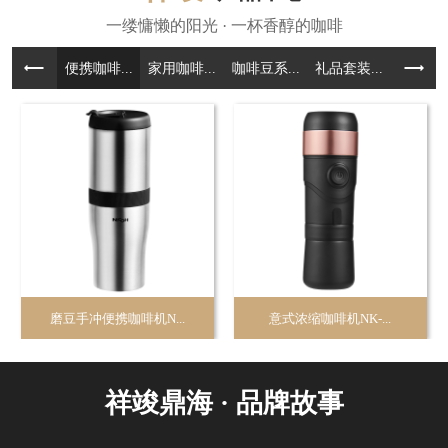
便携咖啡...
家用咖啡...
咖啡豆系...
礼品套装...
咖啡周边.
磨豆手冲便携咖啡机N...
意式浓缩咖啡机NK-...
祥竣鼎海 · 品牌故事