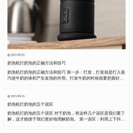
2021-09-25
奶泡机打奶泡的正确方法和技巧
奶泡机打奶泡的正确方法和技巧 第一步：打发，打发就是打入蒸
汽使牛奶的体积产生发泡的作用。打发牛奶的时候就要把握好蒸
汽棒的位置，这样能事半功倍。第二步：打绵，打绵就是将发泡
后牛奶，利用漩涡的方式绻入空气，并使较大的奶泡破裂，分解
成细小的泡沫，并让牛奶分子之间产生黏结的作用，使奶泡组织
2021-09-25
变得更加绵密。
奶泡机打奶泡的五个误区
奶泡机打奶泡的五个误区 对于奶泡，有这样几个误区是我们要了
解，这才能便于我们更好地理解奶泡。 第一误区：利用上下抖拉
花缸，把表面粗泡沫去掉。这是很好的方法，但很多朋友对这种
方法产生了很强的依赖，自己奶泡没有打好，不去总结为什么没