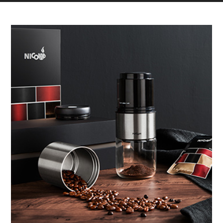
“NICOH”故事STORY