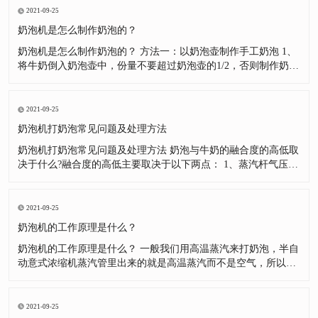
有打好，而采用这种手段去弥补。长此以往，就产生了依赖，这
2021-09-25
里我一定说一下
奶泡机是怎么制作奶泡的？
奶泡机是怎么制作奶泡的？ 方法一：以奶泡壶制作手工奶泡 1、
将牛奶倒入奶泡壶中，份量不要超过奶泡壶的1/2，否则制作奶泡
的时候牛奶会因为膨胀而溢出来。 2、将牛奶加热到60度左右，
但是不可以超过70度，否则牛奶中的蛋白质结构会被破坏。注意!
盖子与滤网不可以直接加热。(如制作冰奶泡则将牛奶冷却至5度
2021-09-25
奶泡机打奶泡常见问题及处理方法
奶泡机打奶泡常见问题及处理方法 奶泡与牛奶的融合度的高低取
决于什么?融合度的高低主要取决于以下两点： 1、蒸汽杆气压的
大小。(蒸汽杆气压的大小会使得奶泡在打发过程中形成不同程度
的翻滚，气压越大，融合度越高。) 2、奶泡的细腻程度。(打发
出的奶泡越细腻，则单个奶泡中所含空气越少，密度高，浮力小;
2021-09-25
打发
奶泡机的工作原理是什么？
奶泡机的工作原理是什么？ 一般我们用高温蒸汽来打奶泡，半自
动意式浓缩机蒸汽管里出来的就是高温蒸汽而不是空气，所以奶
泡里的空气来自于外界的空气。我们用一定的技巧将外界的空气
打入牛奶，并通过高温蒸汽将其打成很小的气泡从而可以减少浮
力。牛奶里的蛋白质会黏附在气泡表面，促使其更好的悬浮在牛
2021-09-25