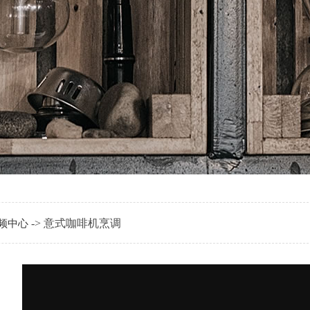
-> 意式咖啡机烹调
频中心