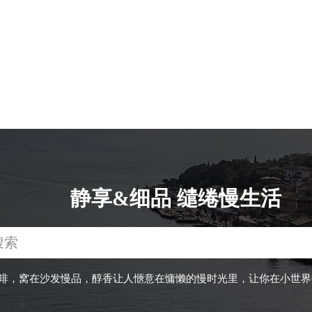
静享&细品 缱绻慢生活
啡，窝在沙发慢品，醇香让人愜意在慵懒的慢时光里，让你在小世界