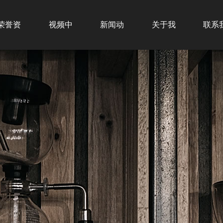
荣誉资
视频中
新闻动
关于我
联系
质
心
态
们
们