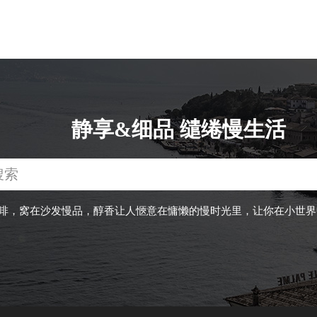
静享&细品 缱绻慢生活
啡，窝在沙发慢品，醇香让人愜意在慵懒的慢时光里，让你在小世界