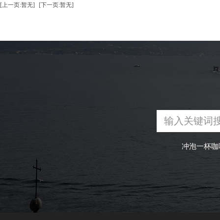
[上一页:暂无]
[下一页:暂无]
冲泡一杯咖