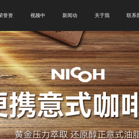
荣誉资
视频中
新闻动
关于我
联系
质
心
态
们
们