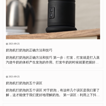
2021-09-25
奶泡机打奶泡的正确方法和技巧
奶泡机打奶泡的正确方法和技巧 第一步：打发，打发就是打入蒸
汽使牛奶的体积产生发泡的作用。打发牛奶的时候就要把握好蒸
汽棒的位置，这样能事半功倍。第二步：打绵，打绵就是将发泡
后牛奶，利用漩涡的方式绻入空气，并使较大的奶泡破裂，分解
成细小的泡沫，并让牛奶分子之间产生黏结的作用，使奶泡组织
2021-09-25
变得更加绵密。
奶泡机打奶泡的五个误区
奶泡机打奶泡的五个误区 对于奶泡，有这样几个误区是我们要了
解，这才能便于我们更好地理解奶泡。 第一误区：利用上下抖拉
花缸，把表面粗泡沫去掉。这是很好的方法，但很多朋友对这种
方法产生了很强的依赖，自己奶泡没有打好，不去总结为什么没