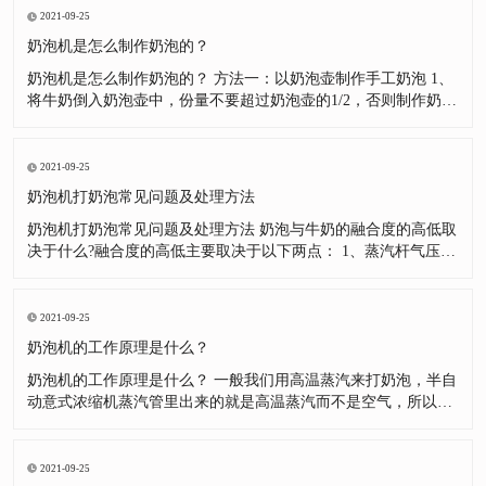
有打好，而采用这种手段去弥补。长此以往，就产生了依赖，这
2021-09-25
里我一定说一下
奶泡机是怎么制作奶泡的？
奶泡机是怎么制作奶泡的？ 方法一：以奶泡壶制作手工奶泡 1、
将牛奶倒入奶泡壶中，份量不要超过奶泡壶的1/2，否则制作奶泡
的时候牛奶会因为膨胀而溢出来。 2、将牛奶加热到60度左右，
但是不可以超过70度，否则牛奶中的蛋白质结构会被破坏。注意!
盖子与滤网不可以直接加热。(如制作冰奶泡则将牛奶冷却至5度
2021-09-25
奶泡机打奶泡常见问题及处理方法
奶泡机打奶泡常见问题及处理方法 奶泡与牛奶的融合度的高低取
决于什么?融合度的高低主要取决于以下两点： 1、蒸汽杆气压的
大小。(蒸汽杆气压的大小会使得奶泡在打发过程中形成不同程度
的翻滚，气压越大，融合度越高。) 2、奶泡的细腻程度。(打发
出的奶泡越细腻，则单个奶泡中所含空气越少，密度高，浮力小;
2021-09-25
打发
奶泡机的工作原理是什么？
奶泡机的工作原理是什么？ 一般我们用高温蒸汽来打奶泡，半自
动意式浓缩机蒸汽管里出来的就是高温蒸汽而不是空气，所以奶
泡里的空气来自于外界的空气。我们用一定的技巧将外界的空气
打入牛奶，并通过高温蒸汽将其打成很小的气泡从而可以减少浮
力。牛奶里的蛋白质会黏附在气泡表面，促使其更好的悬浮在牛
2021-09-25