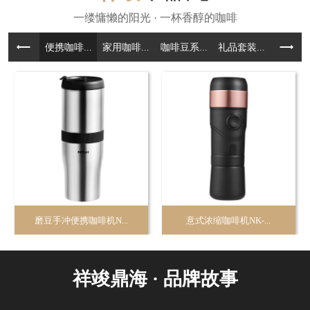
便携咖啡...
家用咖啡...
咖啡豆系...
礼品套装...
咖啡周边.
磨豆手冲便携咖啡机N...
意式浓缩咖啡机NK-...
祥竣鼎海 · 品牌故事