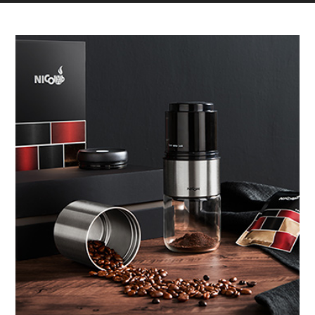
“NICOH”故事STORY