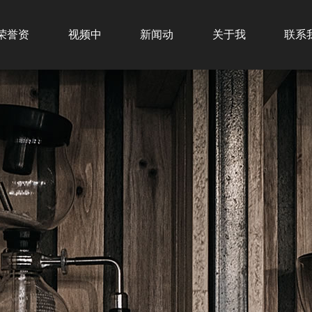
荣誉资
视频中
新闻动
关于我
联系
质
心
态
们
们