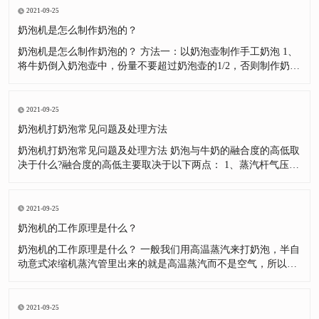
有打好，而采用这种手段去弥补。长此以往，就产生了依赖，这
2021-09-25
里我一定说一下
奶泡机是怎么制作奶泡的？
奶泡机是怎么制作奶泡的？ 方法一：以奶泡壶制作手工奶泡 1、
将牛奶倒入奶泡壶中，份量不要超过奶泡壶的1/2，否则制作奶泡
的时候牛奶会因为膨胀而溢出来。 2、将牛奶加热到60度左右，
但是不可以超过70度，否则牛奶中的蛋白质结构会被破坏。注意!
盖子与滤网不可以直接加热。(如制作冰奶泡则将牛奶冷却至5度
2021-09-25
奶泡机打奶泡常见问题及处理方法
奶泡机打奶泡常见问题及处理方法 奶泡与牛奶的融合度的高低取
决于什么?融合度的高低主要取决于以下两点： 1、蒸汽杆气压的
大小。(蒸汽杆气压的大小会使得奶泡在打发过程中形成不同程度
的翻滚，气压越大，融合度越高。) 2、奶泡的细腻程度。(打发
出的奶泡越细腻，则单个奶泡中所含空气越少，密度高，浮力小;
2021-09-25
打发
奶泡机的工作原理是什么？
奶泡机的工作原理是什么？ 一般我们用高温蒸汽来打奶泡，半自
动意式浓缩机蒸汽管里出来的就是高温蒸汽而不是空气，所以奶
泡里的空气来自于外界的空气。我们用一定的技巧将外界的空气
打入牛奶，并通过高温蒸汽将其打成很小的气泡从而可以减少浮
力。牛奶里的蛋白质会黏附在气泡表面，促使其更好的悬浮在牛
2021-09-25