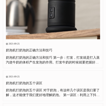
2021-09-25
奶泡机打奶泡的正确方法和技巧
奶泡机打奶泡的正确方法和技巧 第一步：打发，打发就是打入蒸
汽使牛奶的体积产生发泡的作用。打发牛奶的时候就要把握好蒸
汽棒的位置，这样能事半功倍。第二步：打绵，打绵就是将发泡
后牛奶，利用漩涡的方式绻入空气，并使较大的奶泡破裂，分解
成细小的泡沫，并让牛奶分子之间产生黏结的作用，使奶泡组织
2021-09-25
变得更加绵密。
奶泡机打奶泡的五个误区
奶泡机打奶泡的五个误区 对于奶泡，有这样几个误区是我们要了
解，这才能便于我们更好地理解奶泡。 第一误区：利用上下抖拉
花缸，把表面粗泡沫去掉。这是很好的方法，但很多朋友对这种
方法产生了很强的依赖，自己奶泡没有打好，不去总结为什么没