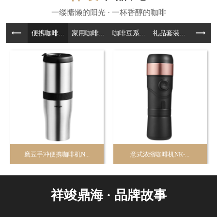
便携咖啡...
家用咖啡...
咖啡豆系...
礼品套装...
咖啡周边.
磨豆手冲便携咖啡机N...
意式浓缩咖啡机NK-...
祥竣鼎海 · 品牌故事