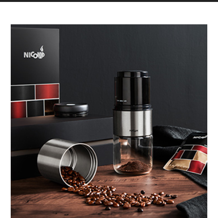
“NICOH”故事STORY